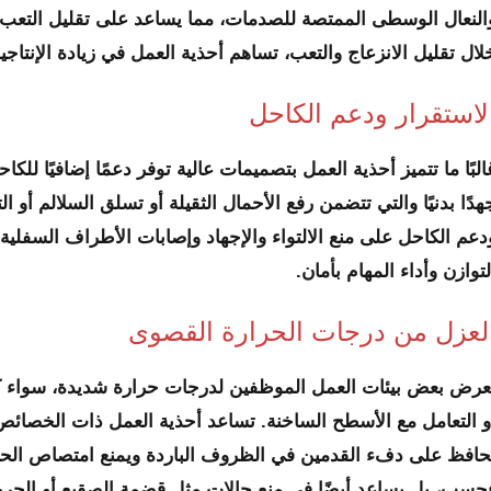
النعال الوسطى الممتصة للصدمات، مما يساعد على تقليل التعب و
لال تقليل الانزعاج والتعب، تساهم أحذية العمل في زيادة الإنتا
لاستقرار ودعم الكاحل
البًا ما تتميز أحذية العمل بتصميمات عالية توفر دعمًا إضافيًا 
هدًا بدنيًا والتي تتضمن رفع الأحمال الثقيلة أو تسلق السلالم أو 
دعم الكاحل على منع الالتواء والإجهاد وإصابات الأطراف السفلي
لتوازن وأداء المهام بأمان.
لعزل من درجات الحرارة القصوى
عرض بعض بيئات العمل الموظفين لدرجات حرارة شديدة، سواء كان
و التعامل مع الأسطح الساخنة. تساعد أحذية العمل ذات الخصائص 
حافظ على دفء القدمين في الظروف الباردة ويمنع امتصاص الحرارة
حسب، بل يساعد أيضًا في منع حالات مثل قضمة الصقيع أو الحرو