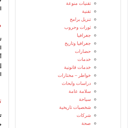
تقنيات منوعة
ا
تقنية
تنزيل برامج
م
ثورات وحروب
جغرافيا
ت
جغرافيا وتاريخ
ا
حضارات
أ
خدمات
إ
خدمات قانونية
ا
خواطر – مختارات
دراسات وابحاث
سلامة عامة
سياحة
ت
شخصيات تاريخية
شركات
ت
صحة
ط