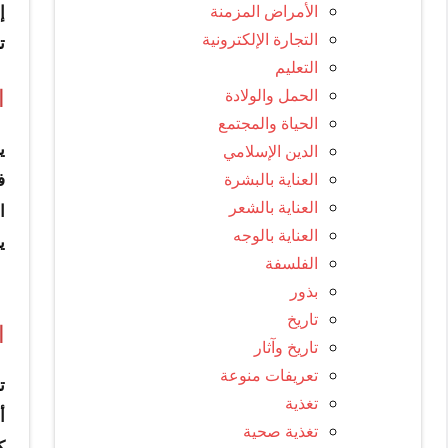
الأمراض المزمنة
إ
التجارة الإلكترونية
ت
التعليم
الحمل والولادة
ا
الحياة والمجتمع
الدين الإسلامي
ي
العناية بالبشرة
ف
العناية بالشعر
ا
العناية بالوجه
ي
الفلسفة
بذور
تاريخ
ا
تاريخ وآثار
تعريفات منوعة
ت
تغذية
أ
تغذية صحية
ك