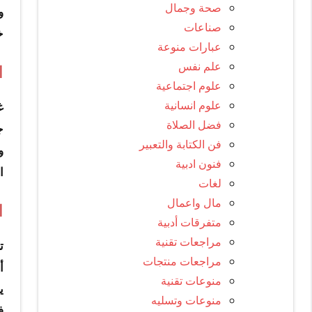
صحة وجمال
و
صناعات
خ
عبارات منوعة
علم نفس
ا
علوم اجتماعية
علوم انسانية
غ
فضل الصلاة
ج
فن الكتابة والتعبير
و
فنون ادبية
ا
لغات
مال واعمال
ا
متفرقات أدبية
مراجعات تقنية
ت
مراجعات منتجات
أ
منوعات تقنية
ي
منوعات وتسليه
ف