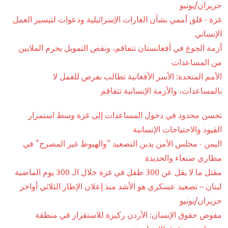
حزيران/يونيو
غزة - قلق أممي بشأن الغارات الإسرائيلية ودعوات لتيسير العمل
الإنساني
أزمة الجوع في أفغانستان تتفاقم، ونقص التمويل يحرم الملايين
من المساعدات
الأمم المتحدة: الأسر الأفغانية تطالب بفرص للعمل لا
بالمساعدات، والأزمة الإنسانية تتفاقم
تحسن محدود في دخول المساعدات إلى غزة وسط استمرار
القيود والاحتياجات الإنسانية
اليمن - مجلس الأمن يدين التصعيد "والهبوط غير المصرح" في
مطاري صنعاء والحديدة
مقتل ما لا يقل عن 300 طفل في غزة خلال الـ 300 يوم الماضية
لبنان – تصعيد عسكري هو الأشد منذ إعلان الإطار الثلاثي أواخر
حزيران/يونيو
مفوض حقوق الإنسان: الأردن ركيزة للاستقرار في منطقة