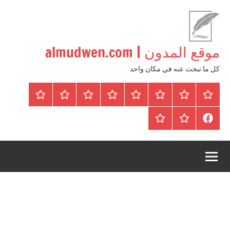
لتجاوز
لى
لمحتوى
موقع المدون | almudwen.com
كل ما تبحث عنه في مكان واحد
الرئيسية
المواضيع
وظائف
عقارات
Blog
من
اتصل
سياسة
محلية
نحن
بنا
الخصوصية
FaceBook
عقارات
أرشيف
/
للبيع
موقع
دولية
أجراس