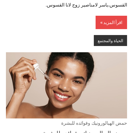
القسوس،ياسر لامناصير زوج لانا القسوس.
اقرأ المزيد
الحياة والمجتمع
حمض الهيالورونيك وفوائده للبشرة