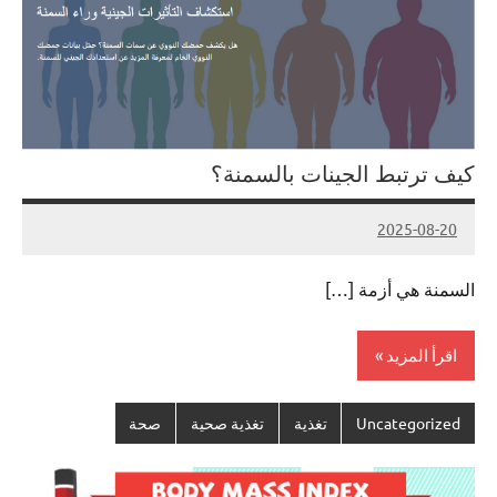
كيف ترتبط الجينات بالسمنة؟
2025-08-20
لا
Admin#
توجد
السمنة هي أزمة […]
تعليقات
اقرأ المزيد
Uncategorized
تغذية
تغذية صحية
صحة