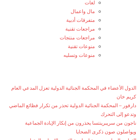
لغات
مال واعمال
متفرقات أدبية
مراجعات تقنية
مراجعات منتجات
منوعات تقنية
منوعات وتسليه
الدول الأعضاء في المحكمة الجنائية الدولية تعزل المدعي العام
كريم خان
دارفور – المحكمة الجنائية الدولية تحذر من تكرار فظائع الماضي
وتدعو إلى التحرك
ناجون من سريبرينتسا يحذرون من إنكار الإبادة الجماعية
ويواصلون صون ذكرى الضحايا