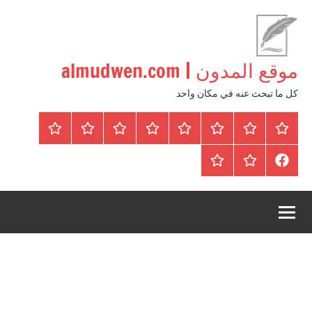
لتجاوز
لى
لمحتوى
موقع المدون | almudwen.com
كل ما تبحث عنه في مكان واحد
الرئيسية
المواضيع
وظائف
عقارات
Blog
من
اتصل
سياسة
محلية
نحن
بنا
الخصوصية
FaceBook
عقارات
أرشيف
/
للبيع
موقع
دولية
أجراس