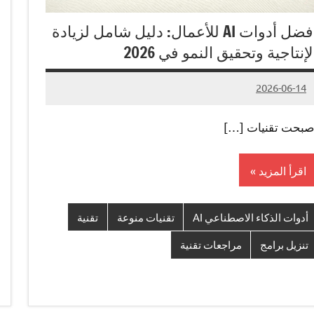
أفضل أدوات AI للأعمال: دليل شامل لزيادة
لإنتاجية وتحقيق النمو في 2026
2026-06-14
تعليق
Admin#
واحد
صبحت تقنيات […]
اقرأ المزيد
أدوات الذكاء الاصطناعي AI
تقنيات منوعة
تقنية
تنزيل برامج
مراجعات تقنية