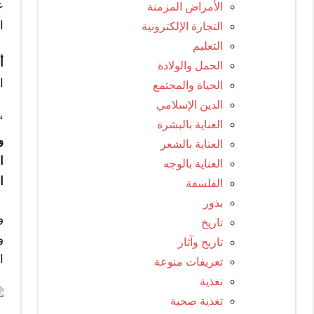
الأمراض المزمنة
ا
التجارة الإلكترونية
التعليم
أ
الحمل والولادة
ا
الحياة والمجتمع
الدين الإسلامي
“
العناية بالبشرة
و
العناية بالشعر
ا
العناية بالوجه
ا
الفلسفة
بذور
و
تاريخ
و
تاريخ وآثار
ا
تعريفات منوعة
تغذية
تغذية صحية