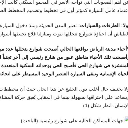
عتماد عامل السيارة كمؤثر أول في تخطيط وتصميم المخطط العمر
ولا: الطرقات والسيارات:
تعتبر المدن الحديثة ومنذ دخول السيارة
لطياش أن احياؤنا شوارع تتخللها بيوت ومنازلنا قلاع تحيطها أسو
أحياء مدينة الرياض بواقعها الحالي أصبحت شوارع يتخللها عدد من ا
أصبحت تلك الأحياء مناطق عبور من شارع رئيسي إلى آخر تجنباً ل
لمنتشرة في شوارع الحي فأصبح الحي بوحداته السكنية المتعددة و
لحياة الإنسانية وتبقى السيارة العنصر الوحيد المسيطر على انحائه”(2010، الطيا
لا يختلف حال أغلب دول الخليج عن هذا الحال حيث أن مخططات ا
يساعد على اختراقها بسهولة بينما في المقابل يُعيق حركة المشا
لإنسان. انظر شكل (1)