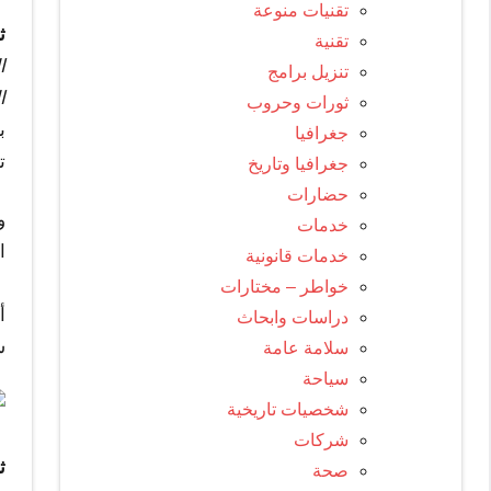
تقنيات منوعة
ث
تقنية
ا
تنزيل برامج
ا
ثورات وحروب
ب
جغرافيا
ت
جغرافيا وتاريخ
حضارات
و
خدمات
ا
خدمات قانونية
ب
خواطر – مختارات
أ
دراسات وابحاث
ش
سلامة عامة
سياحة
شخصيات تاريخية
شركات
ث
صحة