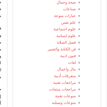
م
صحة وجمال
ه
صناعات
م
عبارات منوعة
علم نفس
ف
علوم اجتماعية
و
علوم انسانية
م
فضل الصلاة
م
فن الكتابة والتعبير
فنون ادبية
و
لغات
ا
مال واعمال
ل
متفرقات أدبية
م
مراجعات تقنية
مراجعات منتجات
ح
منوعات تقنية
إ
منوعات وتسليه
أ