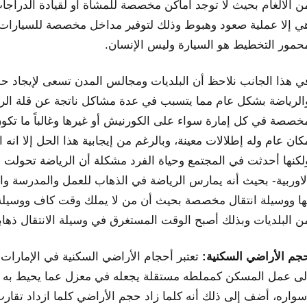
ن الالغام بحيث لا توجد أماكن مخصصة للمشاة أو لقيادة الدراج
ي إلا عملية صعود وهبوط وذلك لتوفير مداخل مخصصة للسيارات إ
حمور التخطيط هو السيارة وليس الإنسان.
ي هذا الجانب نلاحظ أن البلديات ومجالس المدن تسعى لإيجاد حل
الرياضة بشكل عام مما يتسبب في عدة مشاكل ناتجة عن قلة الر
خصصة في كل إمارة سواء على الكورنيش أو غيرها وغالباً ما تكون
كان عام وله إطلالات معينة، وبالرغم من إيجابية هذا الحل إلا ان
لكنها أحدثت في المجتمع وحياة الفرد مشكلة أن الرياضة تحولت
لاوربية- بحيث أنه يمارس الرياضة في الذهاب للعمل والمدرسة و
ها ووسيلة انتقال مخصصة بحيث أن من لا يملك وقت كاف ووسيلة 
ن البلديات وبذلك أصبح الوقت المستغرق في وسيلة الانتقال ذهابا 
جم الأراضي السكنية:
تعتبر أحجام الأراضي السكنية في الإمارات 
لى عمل المسكن كمملطه مستقلة يجعله في معزل عما يحيط به من
سواره، أضف إلى ذلك أنه كلما زاد حجم الأراضي كلما ازداد تقار