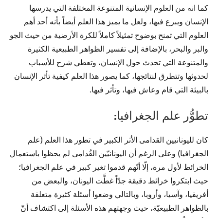
كما انه من العلوم الإنسانية المتنوعة المختلفة التي يدرسها
الإنسان ويبرع فيها، ولعل ما يميز هذا العلم أيضاً بأنه أحد أهم
العلوم التي تمنح بوضوح تمثيلاً كاملاً للكرة الأرضية من حيث الجو
والبر والبحر، بالإضافة إلى تفسير الظواهر الطبيعية الكثيرة
والمتنوعة التي تحدث حول الإنسان، وتعطي شرح للأسباب
لحدوثها وتتطرق لنتائجها، كما يصور هذا العلم كيفية تأثر الإنسان
بالبيئة التي قام وعاش فيها، وتأثر فيها.
تطوُّر علم الجغرافيا:
كان لليونانيين القدامى الأثر الكبير في تطور هذا العلم (علم
الجغرافيا) وعلى الرغم أن اليونانيّين القُدامى لم يحظوا باستعمال
الخرائط لأول مرة، إلّا أنّهم قدموا تغير كبير في علم الجغرافيا؛
حيث ابتكروا خرائط دقيقة جدّاً غطَّت اليونان، والبعض من
أفريقيا، وآسيا، وأروبا، وبالتالي وضعوا أسئلة كثيرة متعلقة
بالظواهر الطبيعيّة، حيث وجهتهم هذه الأسئلة إلى اكتشاف أنّ