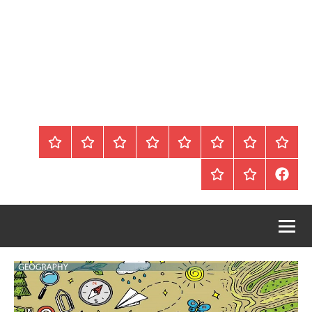
الرئيسية
المواضيع
وظائف
عقارات
Blog
من
اتصل
سياسة
محلية
نحن
بنا
الخصوصية
FaceBook
عقارات
أرشيف
/
للبيع
موقع
دولية
أجراس