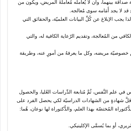
صداقة بينهما، وأن لا يُعامله مُعاملةَ المريض، ويكون من
د لا يجد أَمَامه سوى مُعالجه.
، لذا يجب الإبلاغ عن كُلِّ البيانات العلميّة، والحقائق التي
كافي من المُعالجة، وتقديم الرّعاية الكافية له، والتي
خصوصيّة مريضه، وكل ما يعرفهُ من أمورٍ عنه، وطريقة
ي علم النَّفس، ثُمَّ مُتابعة الدِّراسات العُليا، والحصول
ر أقلَّ شهادةٍ من الشهادات الدراسيّة لكي يحصل الفرد على
راة المُختصّة بهذا العلم، والدُّكتوراة لها نوعان، هُما:
يري، أو بما يُسمَّى الإكلينيكي.