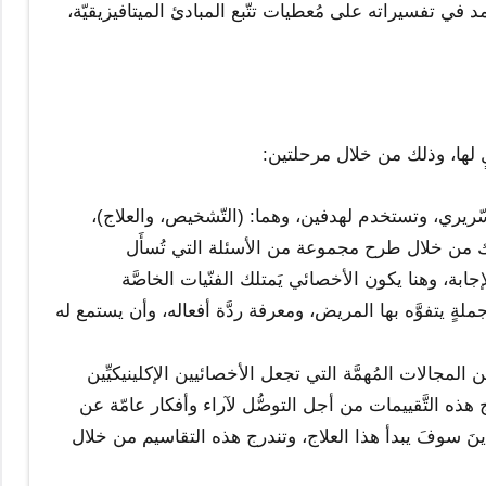
 في تفسيراته على مُعطيات تتّبع المبادئ الميتافيزيقيّة،
لها، وذلك من خلال مرحلتين:
ّريري، وتستخدم لهدفين، وهما: (التّشخيص، والعلاج)،
ذلك من خلال طرح مجموعة من الأسئلة التي تُسأَل
ابة، وهنا يكون الأخصائي يَمتلك الفنّيات الخاصَّة
جملةٍ يتفوَّه بها المريض، ومعرفة ردَّة أفعاله، وأن يستمع له
المجالات المُهمَّة التي تجعل الأخصائيين الإكلينيكيِّين
 هذه التَّقييمات من أجل التوصُّل لآراء وأفكار عامّة عن
ينَ سوفَ يبدأ هذا العلاج، وتندرج هذه التقاسيم من خلال