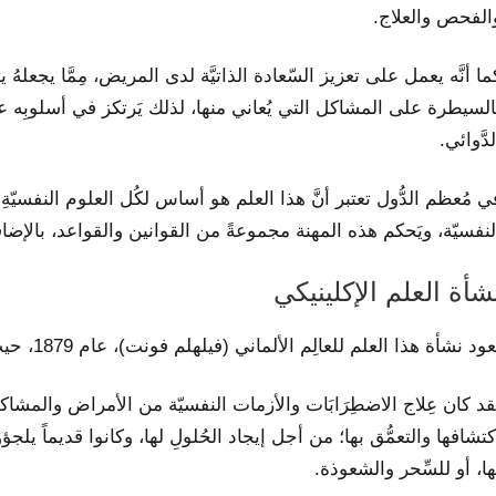
الفحص والعلاج.
ما أنَّه يعمل على تعزيز السّعادة الذاتيَّة لدى المريض، مِمَّا يجعله
السيطرة على المشاكل التي يُعاني منها، لذلك يَرتكز في أسلوبِه عل
لدَّوائي.
ي مُعظم الدُّول تعتبر أنَّ هذا العلم هو أساس لكُل العلوم النفسيّةِ
لنفسيّة، ويَحكم هذه المهنة مجموعةً من القوانين والقواعد، بالإضافة 
شأة العلم الإكلينيكي
ود نشأة هذا العلم للعالِم الألماني (فيلهلم فونت)، عام 1879، حيثُ أنشأ أوَّل مؤسّسة مُتَخصِّصة في جميع الأبحاث النفسيّة.
قد كان عِلاج الاضطِرَابَات والأزمات النفسيّة من الأمراض والمشاكل
كتشافها والتعمُّق بها؛ من أجل إيجاد الحُلولِ لها، وكانوا قديماً يلجؤ
ها، أو للسِّحر والشعوذة.