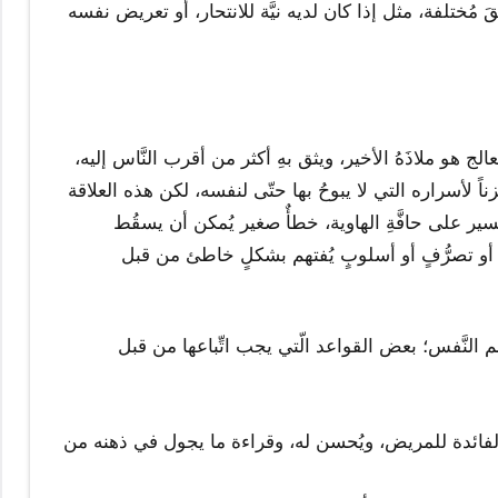
مُختلفة، مثل إذا كان لديه نيَّة للانتحار، أو تعريض نفسه
عالج هو ملاذَهُ الأخير، ويثق بهِ أكثر من أقرب النَّاس إليه،
ً لأسراره التي لا يبوحُ بها حتّى لنفسه، لكن هذه العلاقة
يسير على حافَّةِ الهاوية، خطأٌ صغير يُمكن أن يسقُط
ّن، أو تصرُّفٍ أو أسلوبٍ يُفتهم بشكلٍ خاطئ من قبل
م النَّفس؛ بعض القواعد الّتي يجب اتِّباعها من قبل
م الفائدة للمريض، ويُحسن له، وقراءة ما يجول في ذهنه من