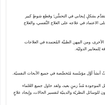
ُ يتقدَّم بشكلٍ إيجابي في التحسُّن؛ وقطع شوطٍ كبير
ى الاعتماد في علاجه على العلاج النَّفسي، والعلاج
 الأخرى، ومن المِهن الطبيَّة المُعتمدة في العلاجات
لِلمعايير الدوليّة.
 الموجودة مُنذُ زمنٍ بعيد، ولقد حاول جميع العُلماء
ون للوسائل النظريّة والدينيّة لتفسير الحالات، وإِيجاد علاجٍ