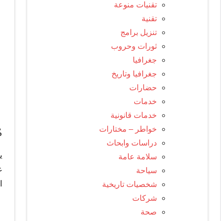
تقنيات منوعة
تقنية
تنزيل برامج
ثورات وحروب
جغرافيا
جغرافيا وتاريخ
حضارات
خدمات
خدمات قانونية
خواطر – مختارات
م
دراسات وابحاث
ي
سلامة عامة
ع
سياحة
ا
شخصيات تاريخية
شركات
صحة