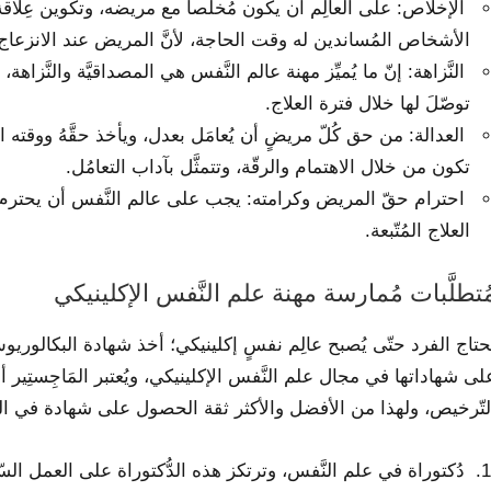
الإخلاص: على العالِم أن يكون مُخلصاً مع مريضه، وتكوين عِلاقة 
الأشخاص المُساندين له وقت الحاجة، لأنَّ المريض عند الانزعاج ق
النَّزاهة: إنّ ما يُميِّز مهنة عالم النَّفس هي المصداقيَّة والنَّزاهة
توصّلَ لها خلال فترة العلاج.
العدالة: من حق كُلّ مريضٍ أن يُعامَل بعدل، ويأخذ حقَّهُ ووقته ال
تكون من خلال الاهتمام والرقّة، وتتمثَّل بآداب التعامُل.
احترام حقّ المريض وكرامته: يجب على عالم النَّفس أن يحترم 
العلاج المُتّبعة.
ُتطلَّبات مُمارسة مهنة علم النَّفس الإكلينيكي
حتاج الفرد حتّى يُصبح عالِم نفسٍ إكلينيكي؛ أخذ شهادة البكالوريوس ف
لى شهاداتها في مجال علم النَّفس الإكلينيكي، ويُعتبر المَاجِستِي
لتّرخيص، ولهذا من الأفضل والأكثر ثقة الحصول على شهادة في الدُّكتو
دُكتوراة في علم النَّفس، وترتكز هذه الدُّكتوراة على العمل السّر