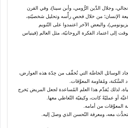
انجالي، وجلال الدِّين الرُّومي، وأبن سينا)، وفي القرن
يعة الإنسان؛ من خلال فحصِ رأّسه وتحليل شخصيّتهِ،
يونومي)، والبعض الآخر اعتمدوا على التّنويم
ت إلى اعتماد الفكرة الروحانيّة، مثل العالم (فينياس
د الوسائل الخاصَّة التي تُخفِّف من حِدّة هذه العوارض،
السَّكنة، ومُقاومة المعوِّقات.
ياة، لذلك يُقدِّم هذا العلم المُساعدة لجعل المريض يَخرج
ة أو عمليّةً كانت، وكيفيّة التّعاطي معها.
 المعوِّقات من أمامه.
حدُّث معه، ومعرفة التّحسن الذي وصلَ إليه.