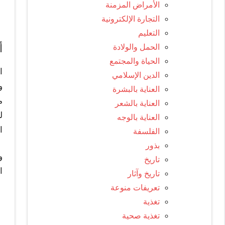
الأمراض المزمنة
التجارة الإلكترونية
التعليم
أ
الحمل والولادة
الحياة والمجتمع
ا
الدين الإسلامي
و
العناية بالبشرة
م
العناية بالشعر
ل
العناية بالوجه
ا
الفلسفة
بذور
و
تاريخ
ا
تاريخ وآثار
تعريفات منوعة
تغذية
تغذية صحية