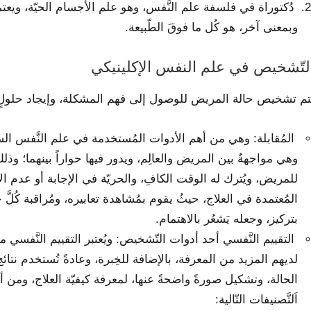
دُكتوراة في فلسفة علم النَّفس، وهو علم الأجسام الحيّة، ويعتمد
وبمعنى آخر، هو كُل ما فوقَ الطّبيعة.
لتّشخيص في علم النفس الإكلينيكي
تم تشخيص حالة المريض للوصول إلى فهم المشكلة، وإيجاد حلولٍ 
المُقابلة: وهي من أهم الأدوات المُستخدمة في علم النَّفس الس
وهي مواجهةٌ بين المريض والعالِم، ويدور فيها حواراً بينهما؛ و
للمريض، ويُترك له الوقت الكافِ، والحريّة في الإجابة أو عدم الإج
المُعتمدة في العلاج، حيثُ يقوم بمُشاهدة تعابيره، ومُراقبة كُلَّ 
بتركيز، وجعله يَشعُر بالاهتمام.
التقييم النَّفسي أحد أدوات التّشخيص: ويُعتبر التقييم النَّفسي من 
لديهم المزيد من المعرفة، بالإضافة للخِبرة، وعادةً تُستخدم نتائج
الحالة، وتشكيل صورةً واضحةً عنها، لمعرفة كيفيّة العلاج، ومن أ
اَلتَّصنيفات التّالية: