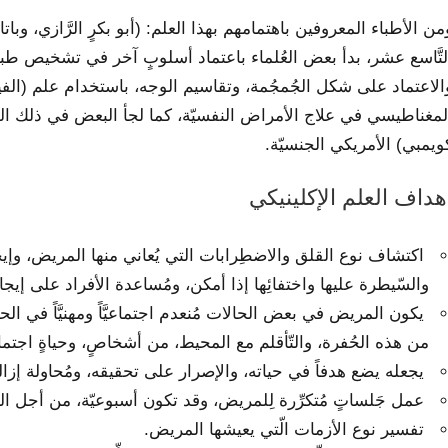
من الأطباء المعروفين باهتمامهم بهذا العلم: (أبو بكرٍ الرَّازي، وبات
لتَّاسع عشر، بدأ بعض العُلماء باعتماد أسلوبٍ آخر في تشخيص طب
الاعتماد على شكل الجُمجُمة، وتقاسيم الوجه، باستخدام علم (الفيز
لمغناطيسي في علاج الأمراض النفسيّة، كما لجأ البعض في ذلك الوق
ويمبي) الأمريكي الجنسيّة.
هداف العلم الإكلينيكي
اكتشاف نوع القلق والاضطِرابات التي يُعاني منها المريض، وإيجا
والسّيطرة عليها واختفائِها إذا أمكن، ومُساعدة الأفراد على إيجاد 
يكون المريض في بعض الحالات مُنعدم اجتماعيَّاً ومهنيَّاً في الح
من هذه الحُفرة، والتّأقلم مع المحيط، من أشخاصٍ، وحياةٍ اجتماعيَّ
يجعله يضع هدفاً في حياته، والإصرار على تحقيقه، ومُحاولة إزالة
عمل جَلساتٍ مُتكرِّرة لِلمريض، وقد تكون أسبوعيّة، من أجل الت
تفسير نوع الأزمات الّتي يعيشها المريض.