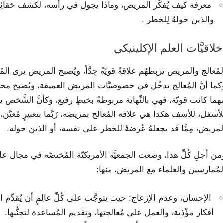
معرفة كيف يُفكِّر المريض، وماذا يجول في رأّسه، لكشف حَقائِقَ 
والذين حولهُ لِلخطر .
خلاقيَّات العلم الإكلينيكي
لمُعالج والمريض تربِطهُم علاقةً قويّةً جِدَّاً، ويُصبح المريض يرى المُ
كما أنَّ المُعالج يدخُل في خصوصيَّات المريض العميقة، ويُصبح مخزنا
هما كانت قويّة، فهي بالنِّهاية مربوطةً بخيطٍ رفيع، وكأنَّ الشَّخص 
لأسفل، للأسف هكذا هي علاقة المُعالج بمريضه، رُبَّما بتعبيرٍ مُعيَ
لمريض، مِمَّا قد يجعلهُ عُرضةً للخطر على نفسه، أو الذين حوله.
من أجلِ كُلِّ هذا، وضعت الجمعيَّة الأمريكيّة المُختصّة في مجال عل
لمُمارسين والعلماء مع المريض، منها:
الإحسان، وعدم الإزعاج: حيث يتوجَّب على كُلِّ عالِمٍ أن يُقدِّ
أفكار مؤْذية، والعمل على مُعالجتها، وتقديم المُساعدة لتجنُّبها.