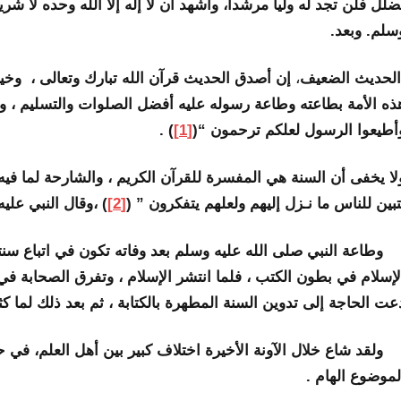
ضلل فلن تجد له وليا مرشداً، وأشهد أن لا إله إلا الله وحده لا شر
سلم. وبعد.
لحديث الضعيف
،
إن أصدق الحديث قرآن الله تبارك وتعالى ، وخير ا
ذه الأمة بطاعته وطاعة رسوله عليه أفضل الصلوات والتسليم ، واتب
أطيعوا الرسول لعلكم ترحمون “(
[1]
) .
لا يخفى أن السنة هي المفسرة للقرآن الكريم ، والشارحة لما فيه م
تبين للناس ما نـزل إليهم ولعلهم يتفكرون ” (
[2]
) ،وقال النبي عليه
طاعة النبي صلى الله عليه وسلم بعد وفاته تكون في اتباع سنته
لإسلام في بطون الكتب ، فلما انتشر الإسلام ، وتفرق الصحابة في ا
عت الحاجة إلى تدوين السنة المطهرة بالكتابة ، ثم بعد ذلك لما كثر
لقد شاع خلال الآونة الأخيرة اختلاف كبير بين أهل العلم، في 
لموضوع الهام .