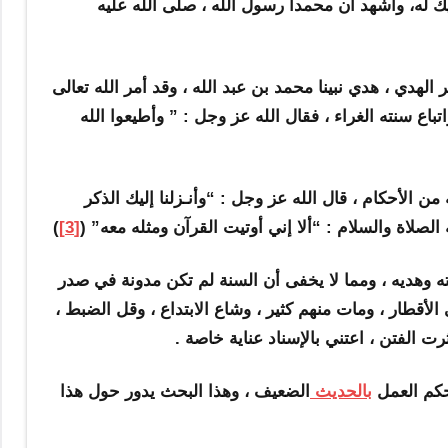
يك له، وأشهد أن محمداً رسول الله ، صلى الله عليه
لهدي ، هدي نبينا محمد بن عبد الله ، وقد أمر الله تعالى
اع سنته الغراء ، فقال الله عز وجل : ” وأطيعوا الله
ن الأحكام ، قال الله عز وجل : “وأنـزلنا إليك الذكر
 الصلاة والسلام : “ألا إني أوتيت القرآن ومثله معه” (
[3]
)
 وهديه ، ومما لا يخفى أن السنة لم تكن مدونة في صدر
لأقطار ، ومات منهم كثير ، وشاع الابتداع ، وقل الضبط ،
ت الفتن ، اعتني بالإسناد عناية خاصة .
حكم العمل
بالحديث
الضعيف ، وهذا البحث يدور حول هذا