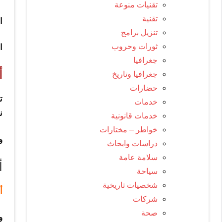
تقنيات منوعة
و
تقنية
ا
تنزيل برامج
ثورات وحروب
ا
جغرافيا
أ
جغرافيا وتاريخ
حضارات
ت
خدمات
ن
خدمات قانونية
خواطر – مختارات
و
دراسات وابحاث
سلامة عامة
أ
سياحة
شخصيات تاريخية
أ
شركات
صحة
و