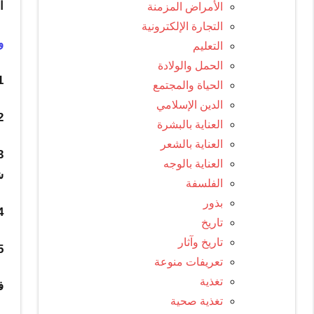
ا
الأمراض المزمنة
التجارة الإلكترونية
و
التعليم
الحمل والولادة
1 ـ اتصال السند : وهو أن يكون كل من رجال الحديث 
الحياة والمجتمع
الدين الإسلامي
2 ـ ثبوت العدالة : وهي سلامة المكل
العناية بالبشرة
العناية بالشعر
العناية بالوجه
ش
الفلسفة
بذور
4 ـ عدم الشذوذ: وهو مخالفة ا
تاريخ
تاريخ وآثار
5 ـ عدم وجود العلة القادحة : أي خلوه من وصف خفي ق
تعريفات منوعة
تغذية
ف
تغذية صحية