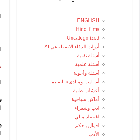
ا
ENGLISH
Hindi films
ت
Uncategorized
أدوات الذكاء الاصطناعي AI
ا
أسئلة تقنية
أسئلة علمية
ت
أسئلة وأجوبة
أساليب ومبادىء التعليم
ا
أعشاب طبية
و
أماكن سياحية
ا
ادب وشعراء
اقتصاد مالي
و
اقوال وحكم
ا
الأدب