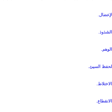
لإعضال
.
الشذوذ
.
لوهم.
لحفظ السيئ.
لاختلاط.
لانقطاع.