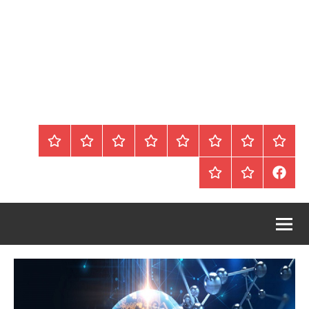
الرئيسية
المواضيع
وظائف
عقارات
Blog
من
اتصل
سياسة
محلية
نحن
بنا
الخصوصية
FaceBook
عقارات
أرشيف
/
للبيع
موقع
دولية
أجراس