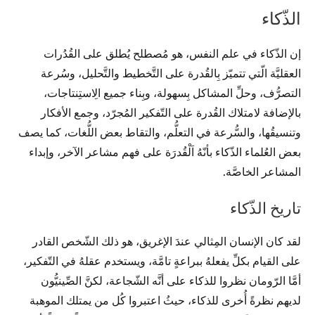
الذّكاء
إن الذّكاء في علم النفس، هو مُصطلح يُطلق على القُدُرات
العقليَّة الّتي تتميّز بِالقُدرة على التَّخطيط والتَّحليل، وسُرعة
التصرُّف، وحلِّ المشاكل بِسهولة، وبِناء جميع الِاستِنتاجات،
بالإضافة لامتلاك القُدرة على التّفكير المُجرّد، وجمع الأفكار
وتنسيقُها، والسُّرعة في التعلُّم، والتقاط بعض اللُّغات، كما يصف
بعض العُلماء الذّكاء بأنّهُ اَلْقُدرَة على فهم مشاعر الآخر، وإبداء
المشاعر الخاصَّة.
تاريخ الذّكاء
لقد كان الإنسان المِثالي عندَ الإغريق، هو ذلك الشّخص القادر
على القيام بكلِّ يفعلهُ ببراعةٍ تامَّة، ويستخدم عقلهُ في التّفكير،
أمَّا الرّومان نظروا للذكاء على أنَّه الشّجاعة، لكنَّ الصِّينيُّون
لديهم نظرةً أُخرى للذكاء، حيثُ اعتبروا كُل من يمتلك الموهبة