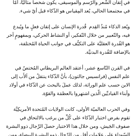
في إِتقان الشّعر والرّسم والموسيقى، يكون شخصاً مثاليّاً، أمّا
في مجتمعنا الحالي، يُعد المِقياس هو الذّكاء قبل أيّ شيء.
ويُعد الذكاء مُنذُ القِدم قُدرة الإنسان على إتقان فعلٍ ما ويُبدع
فيه، والتّعبير من خلال التّفكير، أو النشاط الحركي، وبمفهومٍ آخر
هو القُدرة العقليَّة على التكيُّف في جوانب الحياة المُختلفة،
بالإضافة للقُدرة البدنيَّة.
في القرن التّاسع عشر، أعتقد العالم البريطاني المُختصّ في
علم النفس (فرانسيس جالتون)، بأنَّ الذّكاء ينتقلُ من اَلأَب إلى
الابن حسب علم الوراثة، لذلك عملَ بالبحث عن الذّكاء في أولاد
وأبناء القياديِّين الّذين اشتهروا بالعظمَة والقوّة.
وفي الحرب العالميّة الأولى، كانت الولايات المُتحدة الأمريكِيَّة
تقوم بفرض اختبار الذّكاء على كُلِّ من يرغب بالالتحاق في
صفوف الجَيش، ومن خلال هذا الاختبار حصلَ الرِّجال ذوو البشرة
السّوداء على علاماتٍ أقل من الرِّجال ذوو البشرة البيضاء، ومن