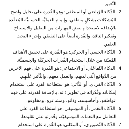
التَّعبير.
الذّكاء الرّياضي أو المنطقي: وهو القُدرة على تحليل واضح
للمُشكِلات بشكلٍ منطقي، وإتمام العمليَّة الحسابيَّة المُعقّدة،
بالإضافة لاستخدام بعض المهارات من التعليل والاستنتاج
وتَفكير الناقد، والقُدرة أيضاً على التقصّي وإجراء البحث
العلمي.
الذّكاء الحسي أو الحركي: هو القُدرة على تحقيق الأهداف
المُعيّنة من خلال استخدام القُدرات الحركيَّة والجِسميَّة.
الذكاء التّفاعُلي، أو الاجتماعي: هو القُدرة على فهم الآخرين
من الدَّوافع الّتي لديهم، والعمل معهم، والتَّأثير عَلَيهِم.
الذّكاء الفردي، أو الذَّاتي: هو استطاعة الفرد على استخدام
إمكاناته وقُدُراته في تطوير ذاته، بالإضافة لقدرته على فهم
عواطفهِ، وأحاسيسه، وذاتهِ، ومشاعرهِ، ومخاوفهِ.
الذّكاء النغَمي، أو الموسيقي: هو استطاعة الفرد على
التعامل مع النغمات الموسيقيَّة، وقُدرتهِ على تقليدها.
الذّكاء التّصويري، أو المكاني: هو القُدرة على استخدام