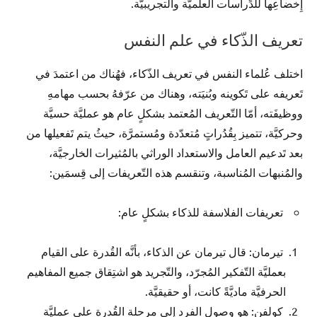
إِخضاعِها للدِّراسات العلميَّة والتجريبيَّة.
تعريف الذّكاء في علم النفس
اختلف عُلماء النفس في تعريف الذّكاء، فهُناك من اعتمدَ في
تَعريفه على تَكوينه وبُنيَته، وهناك من عرّفهُ بحسب مهامهِ
ووظيفَته، أمّا التّعريف المُعتمد بشكلٍ عام هو عمليَّة حسيَّة
وحركيَّة، تتميز بِقُدُراتٍ مُتعدّدة ومُستمرَّة، حيثُ يتم تَفعيلها من
بعد تَدعيم العامل والاستعداد الوراثي بالمُثيرات الخارجيَّة،
والمُنبهات المُناسبة، وتنقسم هذه التّعريفات إلى قِسمَين:
تعريفات الفلاسفة للذكاء بشكلٍ عام:
تيرمان: قال تيرمان عن الذكاء، بأنَّه القُدرة على القيام
بعمليَّة التّفكير المُجرّد، والتّجريد هو اشتِقاق جميع المفاهيم
الحرفيَّة ماديَّةً كانت، أو حقيقيَّة.
كولفن: هو وصول الفرد إلى مرحلة القُدرة على عمليَّة