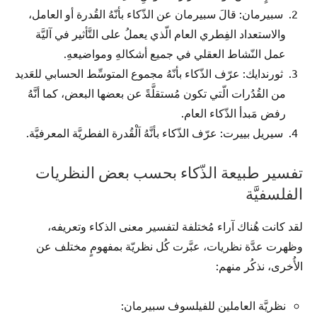
سبيرمان: قالَ سبيرمان عن الذّكاء بأنّهُ القُدرة أو العامل،
والاستعداد الفِطري العام الّذي يعملُ على التَّأثير في آليَّة
عمل النّشاط العقلي في جميع أشكالهِ ومواضيعهِ.
ثورندايك: عرّف الذّكاء بأنّهُ مجموع المتوسِّط الحسابي للعَديد
من القُدُرات الّتي تكون مُستقلَّةً عن بعضها البعض، كما أنَّهُ
رفض مَبدأ الذّكاء العام.
سيريل بييرت: عرّف الذّكاء بأنَّهُ اَلْقُدرة الفطريَّة المعرفيَّة.
تفسير طبيعة الذّكاء بحسب بعض النظريات
الفلسفيَّة
لقد كانت هُناك آراء مُختلفة لتفسير معنى الذكاء وتعريفه،
وظهرت عدَّة نظريات، عبَّرت كُل نظريّة بمفهومٍ مختلف عن
الأُخرى، نذكُر منهم:
نظريَّة العاملين للفيلسوف سبيرمان: