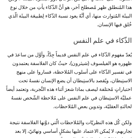
هذا المُنطلق ظهر مُصطلح آخر، هو أنَّ الذّكاء يأتِ من خلال نوع
البيئَة المُتوارث منها، أي أنَّهُ يعود نسبة الذّكاء لِطبيعَة البيئَة الّذي
خُلق فيها الإنسان.
الذّكاء في علم النفس
يُعدّ مفهوم الذّكاء في علم النفس قديماً جِدَّاً، وأوَّل من ساعدَ في
ظهوره هو الفيلسوف (شيثرون)، حيثُ كان الفلاسفة يعتمدون
في تفسير الذّكاء على أسلوب المُلاحظة، فساروا على منهج
الاستِبطان، ويُقصد بالاستِبطان أن يضع الإنسان نفسهُ تحت
اختباراتٍ مُختلفة ليصف بماذا شعرَ أثناء هذه التَّجربة، وتعتمد أيضاً
عمليَّة الاستِبطان في علم النفس على مُلاحظة الشّخص نفسهُ
لحالتهِ العقليّة، وتدوين بعض المُلاحظات.
ولكن كُل هذه النظريّات والمُلاحظات الّتي دوَّنها الفلاسفة نتيجة
تجاربهم، لا يُمكن الاعتماد عليها بشكلٍ أساسي ونهائيّ، إلا بعد