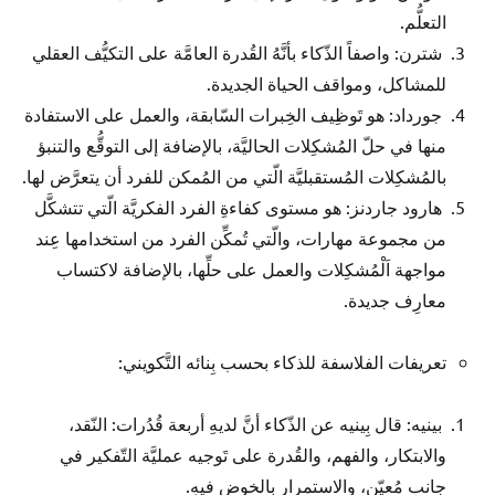
التعلُّم.
شترن: واصفاً الذّكاء بأنَّهُ القُدرة العامَّة على التكيُّف العقلي
للمشاكل، ومواقف الحياة الجديدة.
جورداد: هو تَوظِيف الخِبرات السّابقة، والعمل على الاستفادة
منها في حلّ المُشكِلات الحاليَّة، بالإضافة إلى التوقُّع والتنبؤ
بالمُشكِلات المُستقبليَّة الّتي من المُمكن للفرد أن يتعرَّض لها.
هارود جاردنز: هو مستوى كفاءةِ الفرد الفكريَّة الّتي تتشكَّل
من مجموعة مهارات، والّتي تُمكِّن الفرد من استخدامها عِند
مواجهة اَلْمُشكِلات والعمل على حلِّها، بالإضافة لاكتساب
معارِف جديدة.
تعريفات الفلاسفة للذكاء بحسب بِنائه التَّكويني:
بينيه: قال بِينيه عن الذّكاء أنَّ لديهِ أربعة قُدُرات: النّقد،
والابتكار، والفهم، والقُدرة على تَوجيه عمليَّة التّفكير في
جانبٍ مُعيّن، والاستمرار بالخوضِ فيهِ.