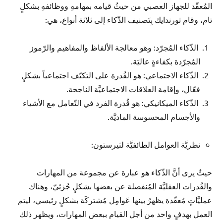
المُعقّد للجهاز العصبي من حيثُ قيامه بمهامهِ ووظائفهِ بشكلٍ
تام، وقام ثورندايك بِتَصنيف الذّكاء إلى ثلاثة أنواع، هي:
الذّكاء المُجرّد: وهو معالجة الألفاظ والمفاهيم والرّموز
المُجرّدة بكفاءةٍ عاليَة.
الذّكاء الاجتماعي: هو القُدرة على التكيّف اجتماعياً بشكلٍ
فعّال، وإقامة العلاقات الاجتماعيَّة الناجحة.
الذّكاء الميكانيكي: هو قُدرة الفرد في التّعامل مع الأشياء
والأجسام المحسوسة الماديَّة.
نظريَّة العوامل الطائفيَّة لثيرستون:
حيثُ يرى أنَّ الذّكاء هو عبارة عن مجموعة من المهارات
والقُدرات العقليَّة المُنفصلة عن بعضها بشكلٍ جُزئيّ، وهناك
عمليَّاتٍ مُعقّدة يظهرُ بينها عَوامِل مُشتركَة بشكلٍ رئيسي، ليتم
العمل بهدفٍ واحد من أجل القيام ببعض المهارات، ويظهر ذلك