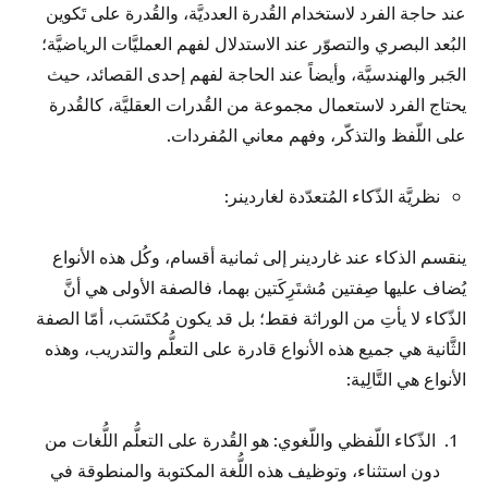
عند حاجة الفرد لاستخدام القُدرة العدديَّة، والقُدرة على تَكوين
البُعد البصري والتصوّر عند الاستدلال لفهم العمليَّات الرياضيَّة؛
الجَبر والهندسيَّة، وأيضاً عند الحاجة لفهم إحدى القصائد، حيث
يحتاج الفرد لاستعمال مجموعة من القُدرات العقليَّة، كالقُدرة
على اللّفظ والتذكّر، وفهم معاني المُفردات.
نظريَّة الذّكاء المُتعدّدة لغاردينر:
ينقسم الذكاء عند غاردينر إلى ثمانية أقسام، وكُل هذه الأنواع
يُضاف عليها صِفتين مُشتَرِكَتين بهما، فالصفة الأولى هي أنَّ
الذّكاء لا يأتِ من الوراثة فقط؛ بل قد يكون مُكتَسَب، أمّا الصفة
الثَّانية هي جميع هذه الأنواع قادرة على التعلُّم والتدريب، وهذه
الأنواع هي التَّالِية:
الذّكاء اللّفظي واللّغوي: هو القُدرة على التعلُّم اللُّغات من
دون استثناء، وتوظيف هذه اللُّغة المكتوبة والمنطوقة في