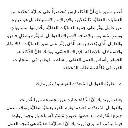
أعتبر سبيرمان أنَّ الذّكاء ليسَ مُختصراً على عمليَّة مُحدّدة من
العمليات العقليَّة كالتّفكير، والإدراك، والاستنباط، بل هو عبارة
عن عامِل يؤثّر على جميع العمليَّات العقليَّة وقُدراتها بمستوياتٍ
ونِسبٍ مُتفاوتة، بالإضافة لاشتراك العوامل المؤثّرة بشكلٍ خاص،
والعامِل الّذي يُقصَد بهِ هو الّذي يؤثّر على سير العمليَّات؛ كالابتِكار
والاستدلال، بالإضافة للإدراك الحسّي، وبذلك فإنَّ الذّكاء هو
الجوهَر وأساس العمل العقلي ونشاطه، لِيظهر في استجابات
الفرد في كافَّةً نشاطاته المُختلفَة.
نظريَّة العوامل المُتعدّدة للفيلسوف ثورندايك:
يعتقد ثورندايك أنَّ الذّكاء عبارة عن مجموعة من القُدرات
والعوامل المُتعدّدة، فعندما يقوم الفرد بعمليَّة عقليَّة يتوجّب عمل
جميع القُدُرات مع بعضها بصورةٍ مُشتَركَة، باعتبار وجود روابط
فيما بينهُم، كما يرى ثورندايك أنَّ العمليَّة العقليَّة هي نَتيجة العمل