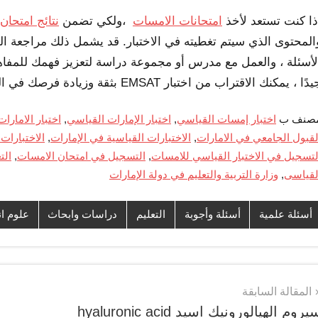
ذا كنت تستعد لأخذ
امتحانات الامسات
،ولكي تضمن
نتائج امتحا
المحتوى الذي سيتم تغطيته في الاختبار. قد يشمل ذلك مراجعة ال
لأسئلة ، والعمل مع مدرس أو مجموعة دراسة لتعزيز فهمك للمفا
دًا ، يمكنك الاقتراب من اختبار EMSAT بثقة وزيادة فرصك في النجاح في الاختبار و
صنف ب
اختبار إمسات القياسي
,
اختبار الإمارات القياسي
,
اختبار الامارا
لقبول الجامعي في الامارات
,
الاختبارات القياسية في الإمارات
,
الاختبارات
لتسجيل في الاختبار القياسي للامسات
,
التسجيل في امتحان الامسات
,
الت
لقياسى
,
وزارة التربية والتعليم في دولة الإمارات
أسئلة علمية
أسئلة وأجوبة
التعليم
دراسات وابحاث
علوم ان
صفّح
المقالة السابقة
يروم الهيالورونيك اسيد hyaluronic acid
لمقالات