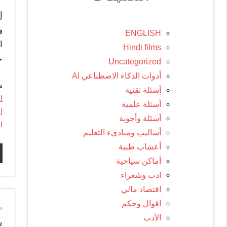
إ
و
ENGLISH
ا
Hindi films
جي
Uncategorized
أدوات الذكاء الاصطناعي AI
م
أسئلة تقنية
ا
أسئلة علمية
ا
أسئلة وأجوبة
ا
أساليب ومبادىء التعليم
أعشاب طبية
أماكن سياحية
ادب وشعراء
اقتصاد مالي
اقوال وحكم
ت
الأدب
س
ا