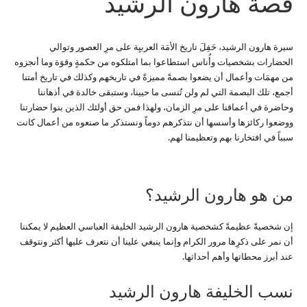
قصة هارون الرشيد
سيرة هارون الرشيد، حَفِلَ تاريخ الأمَة العربيِة على مرِ العصور وتوالي
الحضارات بشخصيات وأُناس استطاعوا بما امتلكوه من حكمةٍ وقوَة وما أنجزوه
من مهمَات وأعمال أن يضعوا بصمةً مميزةً في تاريخهم وكذلك في تاريخ أمتنا
أجمع، تلك البصمة التي لم ولن تُنسى ما حيينا، وستبقى خالدة في أذهاننا
وحاضرة في أعماقنا على مرِ الزمان، ولهذا فمن حق أولئك الذين بنوا حضارتنا
ووضعوا ركائزها وأسسها أن نتذكرهم دوماً ونستذكر ما صنعوه من أعمال كانت
سبباً في افتخارنا بهم وتعظيمنا لهم.
من هو هارون الرشيد؟
إن شخصيةً عظيمةً كشخصية هارون الرشيد الخليفة العباسي العظيم لا يمكننا
أن نمر على ذكرِها مرور الكرام وإنما ينبغي علينا أن نتعرف عليها أكثر ونتوقف
عند أبرز محطاتها وأهم أحداثها.
نسب الخليفة هارون الرشيد