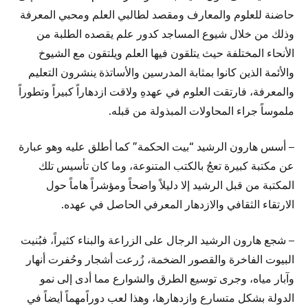
حاضنة للعلوم والمعارف ومقصد لطالبي العلم ومحبي المعرفة
وذلك من خلال شيوع المساجد كدور علم يقصده الطلبة من
الأنحاء المختلفة حيث يتلقون فيها العلم ويلتقون مع الشيوخ
والأئمة الذين كانوا بمثابة المدرسين والأساتذة ينشرون التعليم
والمعرفة، فارتقت العلوم في عهدهِ ولاقت ازدهاراً كبيراً وتطوراً
ملموساً جراء المحاولات المبذولة من قبله.
– أسس هارون الرشيد “بيت الحكمة” كما أطلق عليه وهو عبارة
عن مكتبة كبيرة تعجُ بالكتب المتنوعة، وما كان تأسيس تلك
المكتبة من قبل الرشيد إلا دليلاً واضحاً ومؤشراً هاماً حول
الارتقاء الثقافي والازدهار المعرفي الحاصل في عهده.
– شجع هارون الرشيد الرجال على الزراعة والبناء كثيراً، فبُنيت
البيوت الفاخرة والقصور الضخمة، زُرعت أشجار وحُفرت أنهار
وآبار مياه، وجرى توسيع الطرق والشوارع مما أدى إلى نمو
الدولة بشكل متسارع وازدهارها، وهذا لعب دوراًمهماً أيضاً في