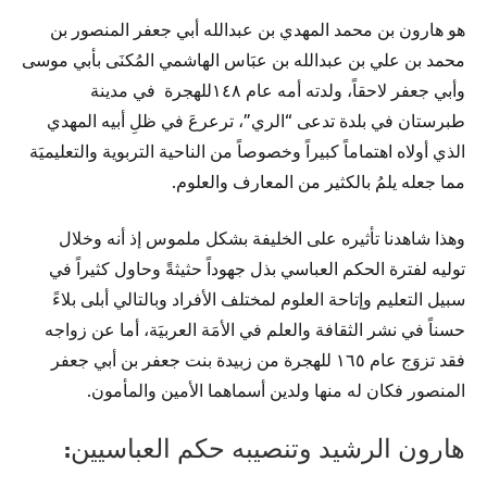
هو هارون بن محمد المهدي بن عبدالله أبي جعفر المنصور بن
محمد بن علي بن عبدالله بن عبَاس الهاشمي المُكنَى بأبي موسى
وأبي جعفر لاحقاً، ولدته أمه عام ١٤٨للهجرة في مدينة
طبرستان في بلدة تدعى “الري”، ترعرعَ في ظلِ أبيه المهدي
الذي أولاه اهتماماً كبيراً وخصوصاً من الناحية التربوية والتعليميَة
مما جعله يلمُ بالكثير من المعارف والعلوم.
وهذا شاهدنا تأثيره على الخليفة بشكل ملموس إذ أنه وخلال
توليه لفترة الحكم العباسي بذل جهوداً حثيثةً وحاول كثيراً في
سبيل التعليم وإتاحة العلوم لمختلف الأفراد وبالتالي أبلى بلاءً
حسناً في نشر الثقافة والعلم في الأمَة العربيَة، أما عن زواجه
فقد تزوَج عام ١٦٥ للهجرة من زبيدة بنت جعفر بن أبي جعفر
المنصور فكان له منها ولدين أسماهما الأمين والمأمون.
هارون الرشيد وتنصيبه حكم العباسيين: