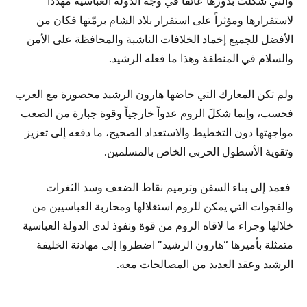
والتي شكلت بدورها عائقاً في وجه الدولة العباسية مهدداً
لاستقرارها ومؤثراً على استقرار بلاد الشام برمّتها فكان من
الأفضل للجميع إخماد الخلافات الناشبة والمحافظة على الأمن
والسلام في المنطقة وهذا ما فعله الرشيد.
ولم تكن المعارك التي خاضها هارون الرشيد محصورة مع العرب
فحسب، وإنما شكلَ الروم عدواً خارجياً وقوة جبارة من الصعب
مواجهتها دون التخطيط والاستعداد الصحيح، ما دفعه إلى تعزيز
وتقوية الأسطول الحربي الخاص بالمسلمين.
فعمد إلى بناء السفن وترميم نقاط الضعف وسد الثغرات
والفجوات التي يمكن للروم استغلالها ومحاربة العباسيين من
خلالها وجراء ما لاقاه الروم من قوة ونفوذ لدى الدولة العباسية
متمثلة بأميرها “هارون الرشيد” اضطروا إلى مهادنة الخليفة
الرشيد وعقد العديد من المصالحات معه.