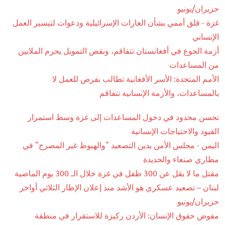
حزيران/يونيو
غزة - قلق أممي بشأن الغارات الإسرائيلية ودعوات لتيسير العمل
الإنساني
أزمة الجوع في أفغانستان تتفاقم، ونقص التمويل يحرم الملايين
من المساعدات
الأمم المتحدة: الأسر الأفغانية تطالب بفرص للعمل لا
بالمساعدات، والأزمة الإنسانية تتفاقم
تحسن محدود في دخول المساعدات إلى غزة وسط استمرار
القيود والاحتياجات الإنسانية
اليمن - مجلس الأمن يدين التصعيد "والهبوط غير المصرح" في
مطاري صنعاء والحديدة
مقتل ما لا يقل عن 300 طفل في غزة خلال الـ 300 يوم الماضية
لبنان – تصعيد عسكري هو الأشد منذ إعلان الإطار الثلاثي أواخر
حزيران/يونيو
مفوض حقوق الإنسان: الأردن ركيزة للاستقرار في منطقة