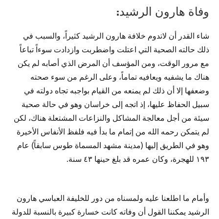
وفاة هارون الرشيد:
شاء القدر أن لاتدوم خلافة هارون الرشيد كثيراً، والسبب في
ذلك حالته الصحية التي اعتلت واضطربت وازدادت سوءاً تباعاً
مع مرور الوقت، ومن المؤسف أن المرض الذي أصابه لم يكن
هناك ما يشفيه ويعافيه تماماً، وعلى الرغم من سوء صحته
وضعفها إلا أن ذلك لم يمنعه من القيام بواجبه تجاه دولته في
سبيل الحفاظ عليها، إذ اتجه إلى خراسان وهو في حالة صحية
سيئة من أجل معالجة المشاكل والنزاعات المشتعلة هناك، لكن
لم يتمكن رحمه الله من إتمام ما بدأ فيه فلفظ الأنفاس الأخيرة
وهو في الطريق إليها (مدينة مشهد المسماة طوس سابقاً) عام
١٩٣ للهجرة، وكان عمره قد بلغ حينها ٤٣ سنة.
وأمام ما اطلعنا عليه ولمسناه من دور للخليفة العباسي هارون
الرشيد يمكننا القول أن وفاته كانت خسارة كبيرة بالنسبة للدولة