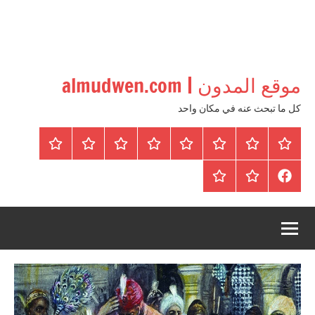
موقع المدون | almudwen.com
كل ما تبحث عنه في مكان واحد
الرئيسية
المواضيع
وظائف
عقارات
Blog
من
اتصل
سياسة
محلية
نحن
بنا
الخصوصية
FaceBook
عقارات
أرشيف
/
للبيع
موقع
دولية
أجراس