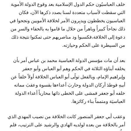
خلف العباسيُون حكم الدول الإسلامية بعد وقوع الدولة الأموية
التي سقطت لأسباب متعددة لسنا بصدد ذكرها الآن، فكان
العباسيون يخططون ويدبِرون الأمر لخلافة الأمويين ونجحوا في
ذلك نجاحاً كبيراً وباهراً من خلال ما قاموا به بالخفاء والسرِ من
دعوة إلى الخلافة،فكسبوا ود مناصريهم حتى تمكنوا نتيجة ذلك
من السيطرة على الحكم وحيازته.
بعد أن مات مؤسس الدولة العباسية محمد بن عباس أمر بأن
يخلفه أبناؤه الثلاثة في الحكم وهم أبو العباس وأبو جعفر
وإبراهيم الإمام، وبالفعل تولًى أبو العباس الخلافة أولاً خلفاً عن
أبيهِ فوطدَ أركان الدولة وحاربَ أعداءها بقسوة وعقبَ مماته
خلفه أبو جعفر فمشى على الخطى ذاتها محارباً أعداء الدولة
العباسيَة ومتمماً بناء ركائزها.
وعقب أبي جعفر المنصور كانت الخلافة من نصيب المهدي الذي
أمر بالخلافة من بعده لولديه الهادي والرشيد على الترتيب، فلم