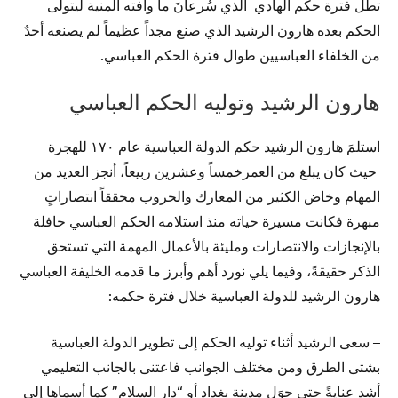
تطُل فترة حكم الهادي الذي سُرعانَ ما وافته المنية ليتولى
الحكم بعده هارون الرشيد الذي صنع مجداً عظيماً لم يصنعه أحدٌ
من الخلفاء العباسيين طوال فترة الحكم العباسي.
هارون الرشيد وتوليه الحكم العباسي
استلمَ هارون الرشيد حكم الدولة العباسية عام ١٧٠ للهجرة
حيث كان يبلغ من العمرخمساً وعشرين ربيعاً، أنجز العديد من
المهام وخاض الكثير من المعارك والحروب محققاً انتصاراتٍ
مبهرة فكانت مسيرة حياته منذ استلامه الحكم العباسي حافلة
بالإنجازات والانتصارات ومليئة بالأعمال المهمة التي تستحق
الذكر حقيقةً، وفيما يلي نورد أهم وأبرز ما قدمه الخليفة العباسي
هارون الرشيد للدولة العباسية خلال فترة حكمه:
– سعى الرشيد أثناء توليه الحكم إلى تطوير الدولة العباسية
بشتى الطرق ومن مختلف الجوانب فاعتنى بالجانب التعليمي
أشد عنايةً حتى حوَل مدينة بغداد أو “دار السلام” كما أسماها إلى