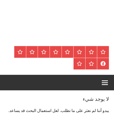
الرئيسية
المواضيع
وظائف
عقارات
Blog
من
اتصل
سياسة
محلية
نحن
بنا
الخصوصية
FaceBook
عقارات
أرشيف
/
للبيع
موقع
دولية
أجراس
لا يوجد شيء
يبدو أننا لم نعثر على ما تطلب. لعل استعمال البحث قد يساعد.