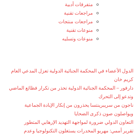
متفرقات أدبية
مراجعات تقنية
مراجعات منتجات
منوعات تقنية
منوعات وتسليه
الدول الأعضاء في المحكمة الجنائية الدولية تعزل المدعي العام
كريم خان
دارفور – المحكمة الجنائية الدولية تحذر من تكرار فظائع الماضي
وتدعو إلى التحرك
ناجون من سريبرينتسا يحذرون من إنكار الإبادة الجماعية
ويواصلون صون ذكرى الضحايا
التعاون الدولي ضرورة لمواجهة التهديد الإرهابي المتطور
تقرير أممي: مهربو المخدرات يستغلون التكنولوجيا وعدم