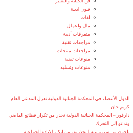
فن الكتابة والتعبير
فنون ادبية
لغات
مال واعمال
متفرقات أدبية
مراجعات تقنية
مراجعات منتجات
منوعات تقنية
منوعات وتسليه
الدول الأعضاء في المحكمة الجنائية الدولية تعزل المدعي العام
كريم خان
دارفور – المحكمة الجنائية الدولية تحذر من تكرار فظائع الماضي
وتدعو إلى التحرك
ناجون من سريبرينتسا يحذرون من إنكار الإبادة الجماعية