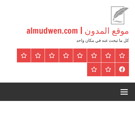
لتجاوز
لى
لمحتوى
موقع المدون | almudwen.com
كل ما تبحث عنه في مكان واحد
الرئيسية
المواضيع
وظائف
عقارات
Blog
من
اتصل
سياسة
محلية
نحن
بنا
الخصوصية
FaceBook
عقارات
أرشيف
/
للبيع
موقع
دولية
أجراس