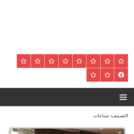
الرئيسية
المواضيع
وظائف
عقارات
Blog
من
اتصل
سياسة
محلية
نحن
بنا
الخصوصية
FaceBook
عقارات
أرشيف
/
للبيع
موقع
دولية
أجراس
التصنيف:
صناعات