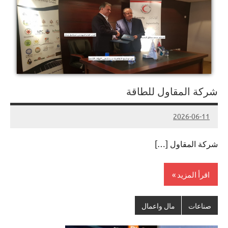
شركة المقاول للطاقة
2026-06-11
لا
Admin#
توجد
شركة المقاول […]
تعليقات
اقرأ المزيد
صناعات
مال واعمال