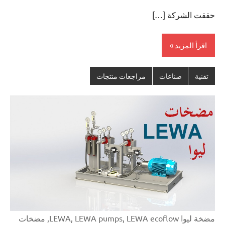
توجد
حققت الشركة […]
تعليقات
اقرأ المزيد
تقنية
صناعات
مراجعات منتجات
مضخة ليوا LEWA, LEWA pumps, LEWA ecoflow, مضخات