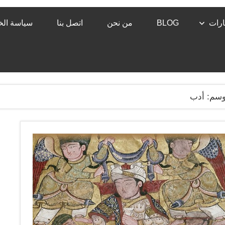
رات
BLOG
من نحن
اتصل بنا
سياسة ال
وسم:
أدب