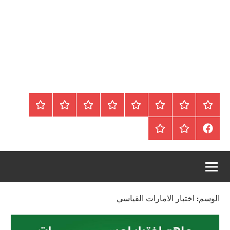
الرئيسية
المواضيع
وظائف
عقارات
Blog
من
اتصل
سياسة
محلية
نحن
بنا
الخصوصية
FaceBook
عقارات
أرشيف
/
للبيع
موقع
دولية
أجراس
الوسم:
اختبار الامارات القياسي