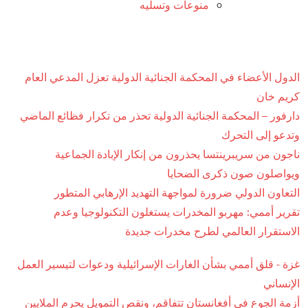
منوعات وتسليه
الدول الأعضاء في المحكمة الجنائية الدولية تعزل المدعي العام
كريم خان
دارفور – المحكمة الجنائية الدولية تحذر من تكرار فظائع الماضي
وتدعو إلى التحرك
ناجون من سريبرينتسا يحذرون من إنكار الإبادة الجماعية
ويواصلون صون ذكرى الضحايا
التعاون الدولي ضرورة لمواجهة التهديد الإرهابي المتطور
تقرير أممي: مهربو المخدرات يستغلون التكنولوجيا وعدم
الاستقرار العالمي لطرح مخدرات جديدة
غزة - قلق أممي بشأن الغارات الإسرائيلية ودعوات لتيسير العمل
الإنساني
أزمة الجوع في أفغانستان تتفاقم، ونقص التمويل يحرم الملايين