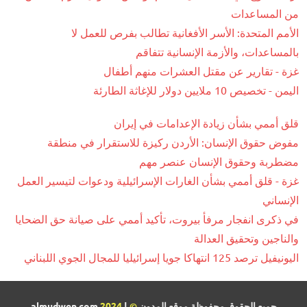
من المساعدات
الأمم المتحدة: الأسر الأفغانية تطالب بفرص للعمل لا
بالمساعدات، والأزمة الإنسانية تتفاقم
غزة - تقارير عن مقتل العشرات منهم أطفال
اليمن - تخصيص 10 ملايين دولار للإغاثة الطارئة
قلق أممي بشأن زيادة الإعدامات في إيران
مفوض حقوق الإنسان: الأردن ركيزة للاستقرار في منطقة
مضطربة وحقوق الإنسان عنصر مهم
غزة - قلق أممي بشأن الغارات الإسرائيلية ودعوات لتيسير العمل
الإنساني
في ذكرى انفجار مرفأ بيروت، تأكيد أممي على صيانة حق الضحايا
والناجين وتحقيق العدالة
اليونيفيل ترصد 125 انتهاكا جويا إسرائيليا للمجال الجوي اللبناني
جميع الحقوق محفوظة موقع المدون
©
| almudwen.com
2024