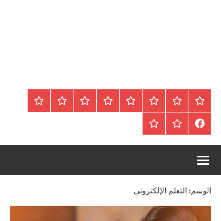
الرئيسية
المواضيع
وظائف
عقارات
Blog
من
اتصل
سياسة
محلية
نحن
بنا
الخصوصية
FaceBook
عقارات
أرشيف
/
للبيع
موقع
دولية
أجراس
الوسم:
التعلم الإلكتروني