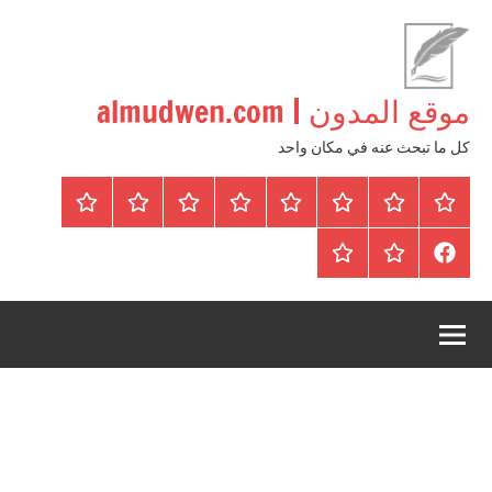
لتجاوز
لى
لمحتوى
موقع المدون | almudwen.com
كل ما تبحث عنه في مكان واحد
الرئيسية
المواضيع
وظائف
عقارات
Blog
من
اتصل
سياسة
محلية
نحن
بنا
الخصوصية
FaceBook
عقارات
أرشيف
/
للبيع
موقع
دولية
أجراس