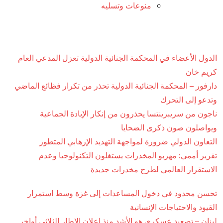
منوعات وتسليه
الدول الأعضاء في المحكمة الجنائية الدولية تعزل المدعي العام
كريم خان
دارفور – المحكمة الجنائية الدولية تحذر من تكرار فظائع الماضي
وتدعو إلى التحرك
ناجون من سريبرينتسا يحذرون من إنكار الإبادة الجماعية
ويواصلون صون ذكرى الضحايا
التعاون الدولي ضرورة لمواجهة التهديد الإرهابي المتطور
تقرير أممي: مهربو المخدرات يستغلون التكنولوجيا وعدم
الاستقرار العالمي لطرح مخدرات جديدة
تحسن محدود في دخول المساعدات إلى غزة وسط استمرار
القيود والاحتياجات الإنسانية
لبنان – تصعيد عسكري هو الأشد منذ إعلان الإطار الثلاثي أواخر