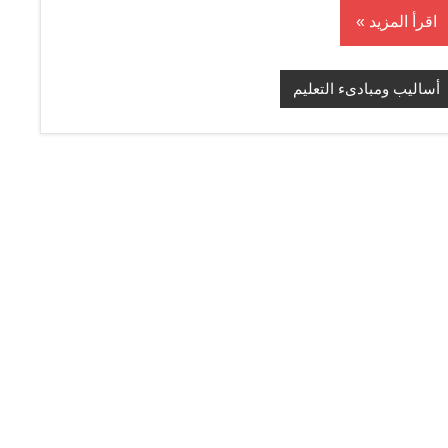
اقرأ المزيد
أساليب ومبادىء التعليم