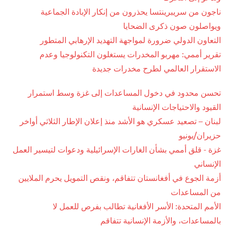
ناجون من سريبرينتسا يحذرون من إنكار الإبادة الجماعية
ويواصلون صون ذكرى الضحايا
التعاون الدولي ضرورة لمواجهة التهديد الإرهابي المتطور
تقرير أممي: مهربو المخدرات يستغلون التكنولوجيا وعدم
الاستقرار العالمي لطرح مخدرات جديدة
تحسن محدود في دخول المساعدات إلى غزة وسط استمرار
القيود والاحتياجات الإنسانية
لبنان – تصعيد عسكري هو الأشد منذ إعلان الإطار الثلاثي أواخر
حزيران/يونيو
غزة - قلق أممي بشأن الغارات الإسرائيلية ودعوات لتيسير العمل
الإنساني
أزمة الجوع في أفغانستان تتفاقم، ونقص التمويل يحرم الملايين
من المساعدات
الأمم المتحدة: الأسر الأفغانية تطالب بفرص للعمل لا
بالمساعدات، والأزمة الإنسانية تتفاقم