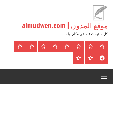
لتجاوز
لى
لمحتوى
موقع المدون | almudwen.com
كل ما تبحث عنه في مكان واحد
الرئيسية
المواضيع
وظائف
عقارات
Blog
من
اتصل
سياسة
محلية
نحن
بنا
الخصوصية
FaceBook
عقارات
أرشيف
/
للبيع
موقع
دولية
أجراس