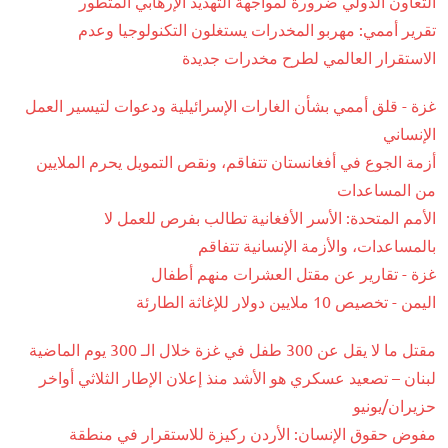
التعاون الدولي ضرورة لمواجهة التهديد الإرهابي المتطور
تقرير أممي: مهربو المخدرات يستغلون التكنولوجيا وعدم
الاستقرار العالمي لطرح مخدرات جديدة
غزة - قلق أممي بشأن الغارات الإسرائيلية ودعوات لتيسير العمل
الإنساني
أزمة الجوع في أفغانستان تتفاقم، ونقص التمويل يحرم الملايين
من المساعدات
الأمم المتحدة: الأسر الأفغانية تطالب بفرص للعمل لا
بالمساعدات، والأزمة الإنسانية تتفاقم
غزة - تقارير عن مقتل العشرات منهم أطفال
اليمن - تخصيص 10 ملايين دولار للإغاثة الطارئة
مقتل ما لا يقل عن 300 طفل في غزة خلال الـ 300 يوم الماضية
لبنان – تصعيد عسكري هو الأشد منذ إعلان الإطار الثلاثي أواخر
حزيران/يونيو
مفوض حقوق الإنسان: الأردن ركيزة للاستقرار في منطقة