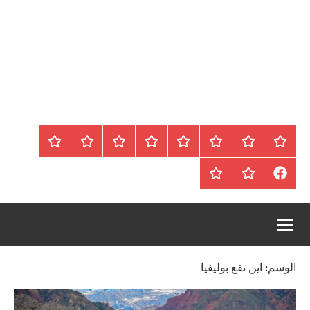
الرئيسية
المواضيع
وظائف
عقارات
Blog
من
اتصل
سياسة
محلية
نحن
بنا
الخصوصية
FaceBook
عقارات
أرشيف
/
للبيع
موقع
دولية
أجراس
الوسم:
اين تقع بوليفيا