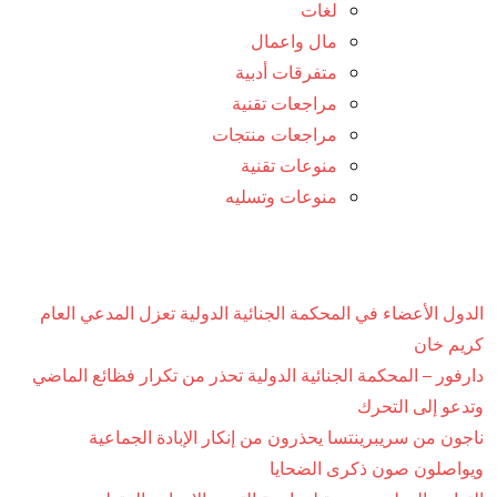
لغات
مال واعمال
متفرقات أدبية
مراجعات تقنية
مراجعات منتجات
منوعات تقنية
منوعات وتسليه
الدول الأعضاء في المحكمة الجنائية الدولية تعزل المدعي العام
كريم خان
دارفور – المحكمة الجنائية الدولية تحذر من تكرار فظائع الماضي
وتدعو إلى التحرك
ناجون من سريبرينتسا يحذرون من إنكار الإبادة الجماعية
ويواصلون صون ذكرى الضحايا