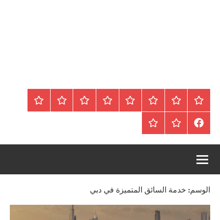
الرئيسية
المواضيع
وظائف
عقارات
Blog
من
اتصل
سياسة
محلية
نحن
بنا
الخصوصية
FaceBook
عقارات
أرشيف
/
للبيع
موقع
دولية
أجراس
الوسم:
خدمة السائق المتميزة في دبي