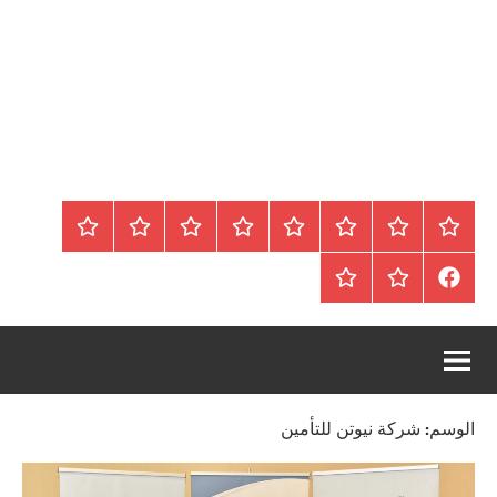
الرئيسية
المواضيع
وظائف
عقارات
Blog
من
اتصل
سياسة
محلية
نحن
بنا
الخصوصية
FaceBook
عقارات
أرشيف
/
للبيع
موقع
دولية
أجراس
الوسم:
شركة نيوتن للتأمين