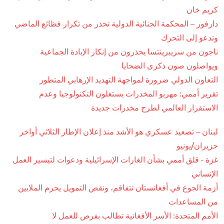
كريم خان
دارفور – المحكمة الجنائية الدولية تحذر من تكرار فظائع الماضي
وتدعو إلى التحرك
ناجون من سريبرينتسا يحذرون من إنكار الإبادة الجماعية
ويواصلون صون ذكرى الضحايا
التعاون الدولي ضرورة لمواجهة التهديد الإرهابي المتطور
تقرير أممي: مهربو المخدرات يستغلون التكنولوجيا وعدم
الاستقرار العالمي لطرح مخدرات جديدة
لبنان – تصعيد عسكري هو الأشد منذ إعلان الإطار الثلاثي أواخر
حزيران/يونيو
غزة - قلق أممي بشأن الغارات الإسرائيلية ودعوات لتيسير العمل
الإنساني
أزمة الجوع في أفغانستان تتفاقم، ونقص التمويل يحرم الملايين
من المساعدات
الأمم المتحدة: الأسر الأفغانية تطالب بفرص للعمل لا