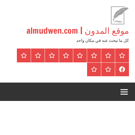
لتجاوز
لى
لمحتوى
موقع المدون | almudwen.com
كل ما تبحث عنه في مكان واحد
الرئيسية
المواضيع
وظائف
عقارات
Blog
من
اتصل
سياسة
محلية
نحن
بنا
الخصوصية
FaceBook
عقارات
أرشيف
/
للبيع
موقع
دولية
أجراس