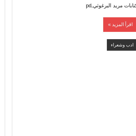
تابات مريد البرغوثي,pd
اقرأ المزيد
ادب وشعراء