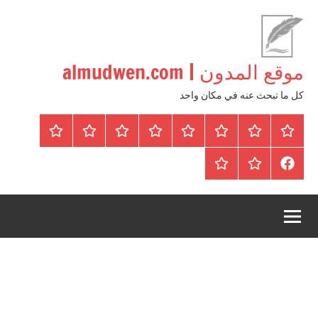
لتجاوز
لى
لمحتوى
موقع المدون | almudwen.com
كل ما تبحث عنه في مكان واحد
الرئيسية
المواضيع
وظائف
عقارات
Blog
من
اتصل
سياسة
محلية
نحن
بنا
الخصوصية
FaceBook
عقارات
أرشيف
/
للبيع
موقع
دولية
أجراس