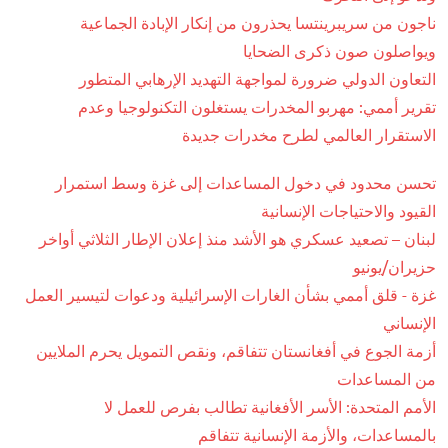
ناجون من سريبرينتسا يحذرون من إنكار الإبادة الجماعية
ويواصلون صون ذكرى الضحايا
التعاون الدولي ضرورة لمواجهة التهديد الإرهابي المتطور
تقرير أممي: مهربو المخدرات يستغلون التكنولوجيا وعدم
الاستقرار العالمي لطرح مخدرات جديدة
تحسن محدود في دخول المساعدات إلى غزة وسط استمرار
القيود والاحتياجات الإنسانية
لبنان – تصعيد عسكري هو الأشد منذ إعلان الإطار الثلاثي أواخر
حزيران/يونيو
غزة - قلق أممي بشأن الغارات الإسرائيلية ودعوات لتيسير العمل
الإنساني
أزمة الجوع في أفغانستان تتفاقم، ونقص التمويل يحرم الملايين
من المساعدات
الأمم المتحدة: الأسر الأفغانية تطالب بفرص للعمل لا
بالمساعدات، والأزمة الإنسانية تتفاقم