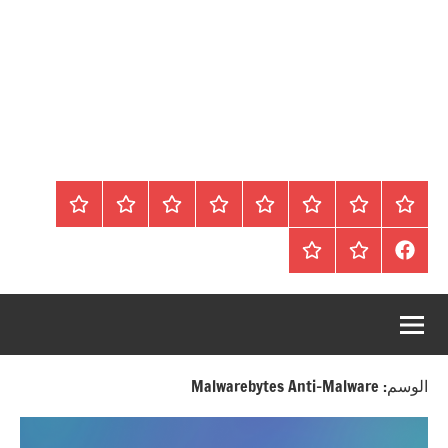
الرئيسية
المواضيع
وظائف
عقارات
Blog
من
اتصل
سياسة
محلية
نحن
بنا
الخصوصية
FaceBook
عقارات
أرشيف
/
للبيع
موقع
دولية
أجراس
الوسم:
Malwarebytes Anti-Malware