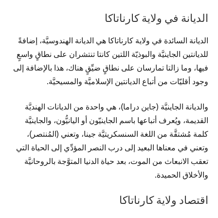
الديانة في ولاية كارناتاكا
الديانة السائدة في ولاية كارناتاكا هي الديانة الهندوسيَّة، إضافةً
للديانتين الجاينيَّة والبوذيّة اللتين كانتا تنتشران على نطاقٍ واسعٍ
فيها، وما زالتا تمارسان على نطاقٍ ضيِّقٍ هناك، هذا بالإضافة إلى
وجود أقليّات من أتباع الديانتين الإسلاميَّة والمسيحيَّة.
والديانة الجاينيَّة (جاين دراما)، هي واحدة من الديانات الهنديَّة
القديمة، ويُعرف أتباعها باسم الجاينيّون أو اليانيُّون، والجاينيَّة
كلمة مُشتقَّة من اللغة السنسكريتيَّة جينا، وتعني (المُنتصر)،
وتعني في معناها البعيد إلى درب النصر المؤدِّي إلى الحياة التي
تعقب الانبعاث من الموت، بعد حياة الدنيا المتوَّجة بالروحانيَّة
والأخلاق الحميدة.
اقتصاد ولاية كارناتاكا