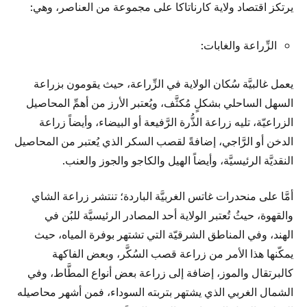
يرتكز اقتصاد ولاية كارناتاكا على مجموعة من العناصر، وهي:
الزِّراعة والغابات:
يعمل غالبيَّة سُكان الولاية في الزِّراعة، حيث يقومون بزراعة
السهل الساحلي بشكلٍ مُكثَّف، ويُعتبر الأرز من أهمِّ المحاصيل
الزراعيّة، تليه زراعة الذُّرة الرَّفيعة أو البيضاء، وأيضاً زراعة
الدخن أو الرَّاجي، إضافةً لقصب السكر الذي يُعتبر من المحاصيل
النقديَّة الرئيسيَّة، وأيضاً الهيل والكاجو والجوز والعنب.
أمَّا على منحدرات غاتس الغربيَّة الباردة؛ تنتشر زراعة الشاي
والقهوة، حيثُ تُعتبر الولاية أحد المصادر الرئيسيَّة للبُن في
الهند، وفي المناطق الشرقيّة التي تشتهر بوفرة المياه، حيث
يمكّنها هذا الأمر من زراعة قصب السُكَّر، وبعض الفاكهة
كالبرتقال والموز، إضافة إلى زراعة بعض أنواع المطَّاط، وفي
الشمال الغربي الذي يشتهر بتربته السوداء، فمن أشهر محاصيله