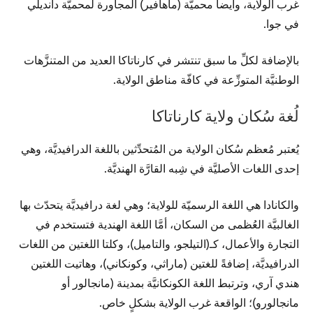
غرب الولاية، وأيضاً محميّة (ماهافير) المجاورة لمحميَّة دانديلي
في جوا.
بالإضافة لكلِّ ما سبق تنتشر في كارناتاكا العديد من المتنزَّهات
الوطنيَّة المتوزِّعة في كافّة مناطق الولاية.
لُغة سُكان ولاية كارناتاكا
يُعتبر مُعظم سُكان الولاية من المُتحدِّثين باللغة الدرافيديَّة، وهي
إحدى اللغات الأصليَّة في شِبه القارَّة الهنديَّة.
والكانادا هي اللغة الرسميّة للولاية؛ وهي لغة درافيديَّة يتحدّث بها
الغالبيَّة العُظمى من السكان، أمَّا اللغة الهندية فتستخدم في
التجارة والأعمال، كـ(التيلجو، والتاميل)، وكلتا اللغتين من اللغات
الدرافيديَّة، إضافةً للغتين (ماراثي، وكونكاني)، وهاتيت اللغتين
هندي آري، وترتبط اللغة الكونكانيَّة بمدينة (مانجالور أو
مانجالورو)؛ الواقعة غرب الولاية بشكلٍ خاص.