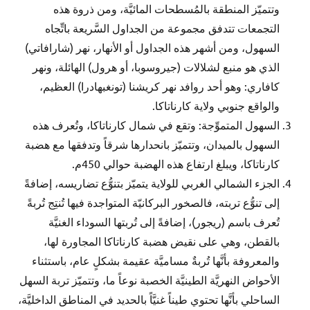
وتتميّز المنطقة بالمُسطحات المائيَّة، ومن ذروة هذه
التجمعات تتدفق مجموعة من الجداول السَّريعة باتِّجاه
السهول، ومن أشهر هذه الجداول أو الأنهار، نهر (شارافاتي)
الذي هو منبع لشلالات (جيروسوبا، أو هرول) الهائلة، ونهر
كافاري: وهو أحد روافد نهر كريشنا (تونغبهادرا) العظيم،
والواقع جنوبي ولاية كارناتاكا.
السهول المتموِّجة: وتقع في شمال كارناتاكا، وتُعرف هذه
السهول بالميدان، وتتميّز بانحدارها شرقاً وتدفقها مع هضبة
كارناتاكا، ويبلغ ارتفاع هذه الهضبة حوالي 450م.
الجزء الشمالي الغربي للولاية يتميّز بتنوُّع تضاريسه، إضافةً
إلى تنوُّع تربته، فالصخور البركانيّة المتواجدة فيها تُنتِج تُربةً
تُعرف باسم (ريجور)، إضافةً إلى تُربتها السوداء الغنيَّة
بالقطن، وهي على نقيض هضبة كارناتاكا المجاورة لها،
والمعروفة بأنَّها تُربةٌ مساميَّة عقيمة بشكلٍ عام، باستثناء
الأحواض النهريَّة الطينيَّة الخصبة نوعاً ما، وتتميّز تربة السهل
الساحلي بأنَّها تحتوي طيناً غنيَّاً بالحديد في المناطق الداخليَّة،