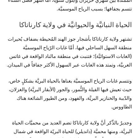
تتسم بجفافها؛ بسبب الرياح الموسميَّة.
الحياة النباتيَّة والحيوانيَّة في ولاية كارناتاكا
تشتهر ولاية كارناتاكا بأشجار جوز الهند المُحيطة بضفاف بُحيرات
منطقة السهل الساحلي فيها، أمَّا غابات الرّياح الموسميَّة
(الغابات الاستوائيَّة)؛ فتنبت في منطقة مالناد الواقعة في غاتس
الغربيَّة، وتمتد هذه الغابات عبر السهول الأكثر جفافاً في الميدان.
وتتسم غابات الرياح الموسميَّة بغناها بالحياة البريَّة بشكلٍ خاص،
حيث تعيش فيها الفيلة والنُّمور، والجور (الأبقار البريَّة) والغزلان،
والدّببة والخنازير البريَّة، والفهود، ومن الطيور الشائعة هناك
الطاووس.
وجديرٌ بالذِّكر أنَّ ولاية كارناتاكا تضم العديد من محميَّات الحياة
البريَّة، ومنها محميَّة (دانديلي) للحياة البريّة الواقعة في شمال