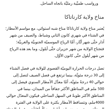
ورواسب طميِّية رمليَّة باتجاه الساحل.
مناخ ولاية كارناتاكا
يُعتبر مناخ ولاية كارناتاكا مناخ شبه استوائي، مع مواسم الأمطار؛
في الشتاء في شهري كانون الثاني وشباط، والصيف من شهر
آذار حتَّى شهر أيَّار، أمَّا الرياح الموسميّة الجنوبيَّة والغربيَّة؛
فتجتاح الولاية من شهر حزيران حتَّى أيلول، وما بعد هذه الرياح
من شهر أيلول حتَّى كانون الأوَّل.
تصل درجات الحرارة اليوميّة القصوى للولاية في فصل الشتاء
إلى 30 درجة مئويَّة، بينما ترتفع في فصل الصيف لتصل إلى
حوالي 40 درجةً مئويَّة، أمَّا معدَّل الأمطار السنوي فيصل إلى
500 ملم في المناطق الأكثر جفافاً من الميدان، بينما في
المناطق الأكثر طوبةً في السهل الساحلي فيكون المعدّل حوالي
4000ملم، وتتساقط الأمطار بكثرة على الولاية في الفترة
الممتدَّة بين شهري حزيران وأيلول سنويَّاً، أمّا أشهر فصل الشتاء