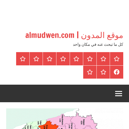
موقع المدون | almudwen.com
كل ما تبحث عنه في مكان واحد
الرئيسية
المواضيع
وظائف
عقارات
Blog
من
اتصل
سياسة
محلية
نحن
بنا
الخصوصية
FaceBook
عقارات
أرشيف
/
للبيع
موقع
دولية
أجراس