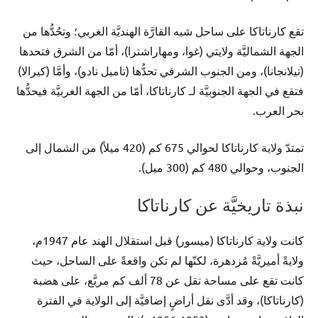
تقع كارناتاكا على ساحل شبه القارَّة الهنديَّة الغربي؛ وتحُدُّها من
الجهة الشماليَّة ولايتي (غوا، ومهاراشترا)، أمّا من الشرق فتحدها
(تيلانجانا)، ومن الجنوب الشرقي تحدُّها (تاميل نادو)، وأمَّا (كيرالا)
فتقع في الجهة الجنوبيَّة لـ كارناتاكا، أمّا من الجهة الغربيَّة فيحدُّها
بحر العرب.
تمتدّ ولاية كارناتاكا لحوالي 675 كم (420 ميلاً) من الشمال إلى
الجنوب، وحوالي 480 كم (300 ميل).
نبذة تاريخيَّة عن كارناتاكا
كانت ولاية كارناتاكا (ميسور) قبل استقلال الهند عام 1947م،
ولايةً أميريَّةً مُزدهرة، لكنّها لم تكن واقعةً على الساحل، حيث
كانت تقع على مساحة تقل عن 78 ألف كم مربَّع، على هضبة
(كارناتاكا)، وقد أدَّى نقل أراضٍ إضافيَّة إلى الولاية في الفترة