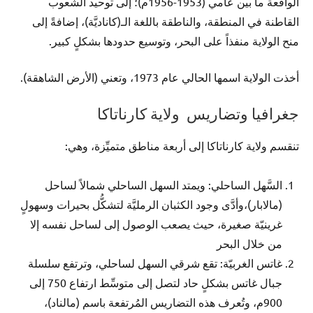
الواقعة ما بين عامي (1953-1956م)؛ إلى توحيد الشعوب
القاطنة في المنطقة، والناطقة باللغة الـ(كاناديَّة)، إضافةً إلى
منح الولاية منفذاً على البحر، وتوسيع حدودها بشكلٍ كبير.
أخذت الولاية اسمها الحالي عام 1973، وتعني (الأرض الشاهقة).
جغرافيا وتضاريس ولاية كارناتاكا
تنقسم ولاية كارناتاكا إلى أربعة مناطق متميِّزة، وهي:
السَّهل الساحلي: ويمتد السهل الساحلي شمالاً لساحل
(مالابار)،وأدَّى وجود الكثبان الرمليَّة لتشكُّل بحيرات وسهولٍ
غرينيّة صغيرة، حيث يصعب الوصول إلى لساحل نفسه إلا
من خلال البحر
غاتس الغربيّة: تقع شرقي السهل لساحلي، وترتفع سلسلة
جبال غاتس بشكلٍ حاد لتصل إلى متوسِّط ارتفاع 750 إلى
900م، وتُعرف هذه التضاريس المُرتفعة باسم (مالناد)،