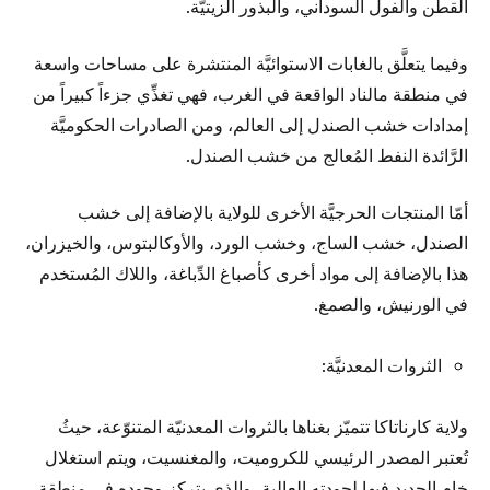
القطن والفول السوداني، والبذور الزيتيَّة.
وفيما يتعلَّق بالغابات الاستوائيَّة المنتشرة على مساحات واسعة
في منطقة مالناد الواقعة في الغرب، فهي تغذِّي جزءاً كبيراً من
إمدادات خشب الصندل إلى العالم، ومن الصادرات الحكوميَّة
الرَّائدة النفط المُعالج من خشب الصندل.
أمّا المنتجات الحرجيَّة الأخرى للولاية بالإضافة إلى خشب
الصندل، خشب الساج، وخشب الورد، والأوكالبتوس، والخيزران،
هذا بالإضافة إلى مواد أخرى كأصباغ الدِّباغة، واللاك المُستخدم
في الورنيش، والصمغ.
الثروات المعدنيَّة:
ولاية كارناتاكا تتميّز بغناها بالثروات المعدنيّة المتنوّعة، حيثُ
تُعتبر المصدر الرئيسي للكروميت، والمغنسيت، ويتم استغلال
خام الحديد فيها لجودته العالية، والذي يتركز وجوده في منطقة