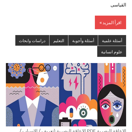
القياسى
اقرأ المزيد
أسئلة علمية
أسئلة وأجوبة
التعليم
دراسات وابحاث
علوم انسانية
الإعاقة البصرية PDF الاعاقة البصرية (تعريف / الاسباب /