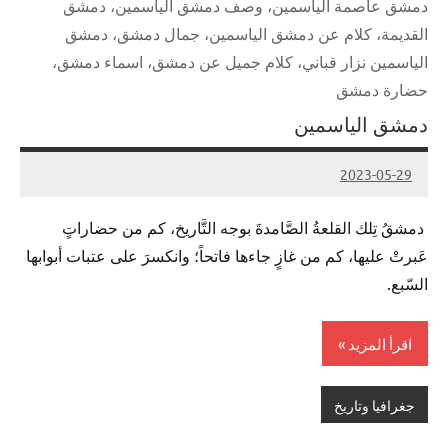
دمشق عاصمة الياسمين، وصف دمشق الياسمين، دمشق
القديمة، كلام عن دمشق الياسمين، جمال دمشق، دمشق
الياسمين نزار قباني، كلام جميل عن دمشق، اسماء دمشق،
حضارة دمشق
دمشق الياسمين
2023-05-29
Admin
دمشقُ تِلك القلعةُ الصَّامدةَ بوجه التَّاريخ، كم من حضاراتٍ
عَبرتْ عليها، كم من غازٍ جاءها فاتحاً؛ وانكسرَ على عتبات أبوابها
السّبع.
اقرأ المزيد
جغرافيا وتاريخ