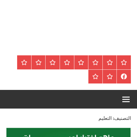
الرئيسية
المواضيع
وظائف
عقارات
Blog
من
اتصل
سياسة
محلية
نحن
بنا
الخصوصية
FaceBook
عقارات
أرشيف
/
للبيع
موقع
دولية
أجراس
التصنيف:
التعليم